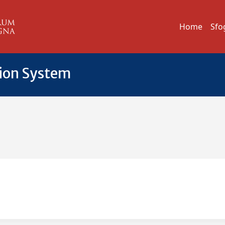
Home
Sfo
tion System