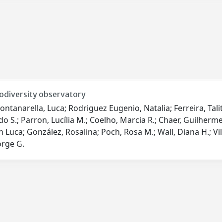
biodiversity observatory
ontanarella, Luca; Rodriguez Eugenio, Natalia; Ferreira, Talita
o S.; Parron, Lucília M.; Coelho, Marcia R.; Chaer, Guilherme 
an Luca; González, Rosalina; Poch, Rosa M.; Wall, Diana H.; Vi
orge G.