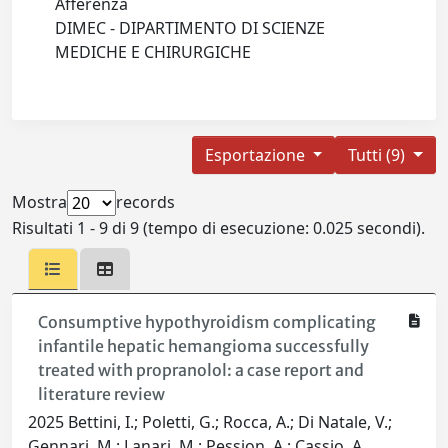
Afferenza
DIMEC - DIPARTIMENTO DI SCIENZE
MEDICHE E CHIRURGICHE
Esportazione
Tutti (9)
Mostra
records
Risultati 1 - 9 di 9 (tempo di esecuzione: 0.025 secondi).
Consumptive hypothyroidism complicating
infantile hepatic hemangioma successfully
treated with propranolol: a case report and
literature review
2025 Bettini, I.; Poletti, G.; Rocca, A.; Di Natale, V.;
Gennari, M.; Lanari, M.; Pession, A.; Cassio, A.