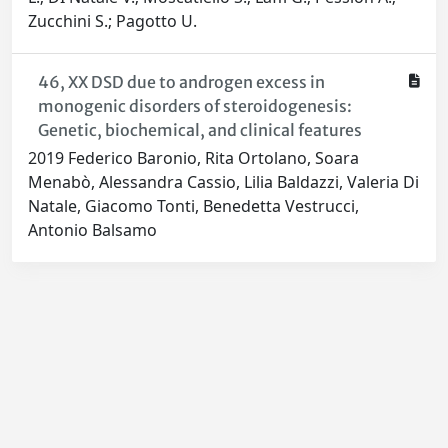
Zucchini S.; Pagotto U.
46, XX DSD due to androgen excess in
monogenic disorders of steroidogenesis:
Genetic, biochemical, and clinical features
2019 Federico Baronio, Rita Ortolano, Soara
Menabò, Alessandra Cassio, Lilia Baldazzi, Valeria Di
Natale, Giacomo Tonti, Benedetta Vestrucci,
Antonio Balsamo
Powered by
IRIS
-
about IRIS
-
Utilizzo dei cookie
-
Privacy
Copyright © 2026