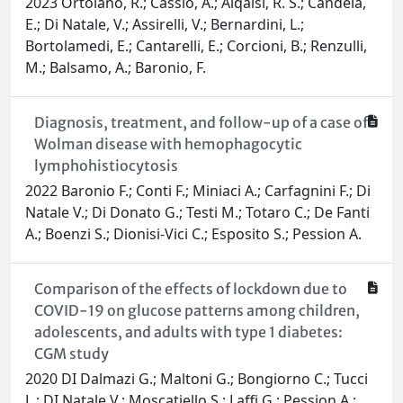
2023 Ortolano, R.; Cassio, A.; Alqaisi, R. S.; Candela,
E.; Di Natale, V.; Assirelli, V.; Bernardini, L.;
Bortolamedi, E.; Cantarelli, E.; Corcioni, B.; Renzulli,
M.; Balsamo, A.; Baronio, F.
Diagnosis, treatment, and follow-up of a case of
Wolman disease with hemophagocytic
lymphohistiocytosis
2022 Baronio F.; Conti F.; Miniaci A.; Carfagnini F.; Di
Natale V.; Di Donato G.; Testi M.; Totaro C.; De Fanti
A.; Boenzi S.; Dionisi-Vici C.; Esposito S.; Pession A.
Comparison of the effects of lockdown due to
COVID-19 on glucose patterns among children,
adolescents, and adults with type 1 diabetes:
CGM study
2020 DI Dalmazi G.; Maltoni G.; Bongiorno C.; Tucci
L.; DI Natale V.; Moscatiello S.; Laffi G.; Pession A.;