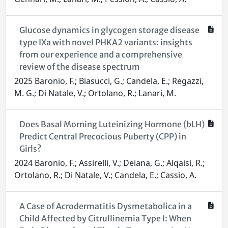
Glucose dynamics in glycogen storage disease
type IXa with novel PHKA2 variants: insights
from our experience and a comprehensive
review of the disease spectrum
2025 Baronio, F.; Biasucci, G.; Candela, E.; Regazzi,
M. G.; Di Natale, V.; Ortolano, R.; Lanari, M.
Does Basal Morning Luteinizing Hormone (bLH)
Predict Central Precocious Puberty (CPP) in
Girls?
2024 Baronio, F.; Assirelli, V.; Deiana, G.; Alqaisi, R.;
Ortolano, R.; Di Natale, V.; Candela, E.; Cassio, A.
A Case of Acrodermatitis Dysmetabolica in a
Child Affected by Citrullinemia Type I: When