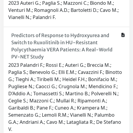
2023 Auteri G.; Paglia S.; Mazzoni C.; Biondo M.;
Venturi M.; Romagnoli A.D.; Bartoletti D.; Cavo M.;
Vianelli N.; Palandri F.
Predictors of Response to Hydroxyurea and
Switch to Ruxolitinib in HU-Resistant
Polycythaemia VERA Patients: A Real-World
PV-NET Study
2023 Palandri F.; Rossi E.; Auteri G.; Breccia M.;
Paglia S.; Benevolo G.; Elli E.M.; Cavazzini F.; Binotto
G.; Tieghi A.; Tiribelli M.; Heidel F.H.; Bonifacio M.;
Pugliese N.; Caocci G.; Crugnola M.; Mendicino F.;
D’Addio A.; Tomassetti S.; Martino B.; Polverelli N.;
Ceglie S.; Mazzoni C.; Mullai R.; Ripamonti A.;
Garibaldi B.; Pane F.; Cuneo A.; Krampera M.;
Semenzato G.; Lemoli R.M.; Vianelli N.; Palumbo
G.A.; Andriani A.; Cavo M.; Latagliata R.; De Stefano
V.