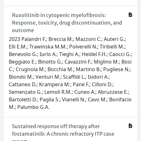
Ruxolitinib in cytopenic myelofibrosis:
Response, toxicity, drug discontinuation, and
outcome
2023 Palandri F.; Breccia M.; Mazzoni C.; Auteri G.;
Elli E.M.; Trawinska M.M.; Polverelli N.; Tiribelli M.;
Benevolo G.; Iurlo A.; Tieghi A.; Heidel F.H.; Caocci G.;
Beggiato E.; Binotto G.; Cavazzini F.; Miglino M.; Bosi
C.; Crugnola M.; Bocchia M.; Martino B.; Pugliese N.;
Biondo M.; Venturi M.; Scaffidi L.; Isidori A.;
Cattaneo D.; Krampera M.; Pane F.; Cilloni D.;
Semenzato G.; Lemoli R.M.; Cuneo A.; Abruzzese E.;
Bartoletti D.; Paglia S.; Vianelli N.; Cavo M.; Bonifacio
M.; Palumbo G.A.
Sustained response off therapy after
fostamatinib: A chronic refractory ITP case