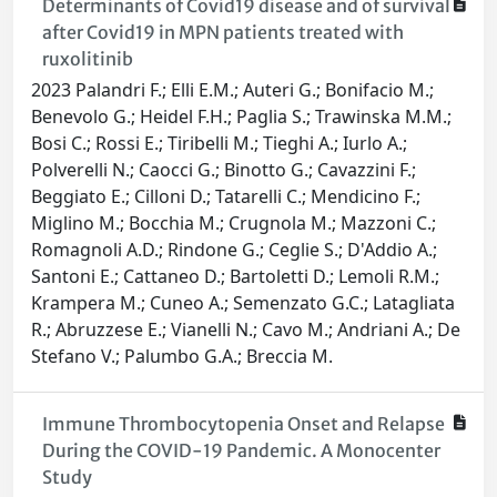
Determinants of Covid19 disease and of survival
after Covid19 in MPN patients treated with
ruxolitinib
2023 Palandri F.; Elli E.M.; Auteri G.; Bonifacio M.;
Benevolo G.; Heidel F.H.; Paglia S.; Trawinska M.M.;
Bosi C.; Rossi E.; Tiribelli M.; Tieghi A.; Iurlo A.;
Polverelli N.; Caocci G.; Binotto G.; Cavazzini F.;
Beggiato E.; Cilloni D.; Tatarelli C.; Mendicino F.;
Miglino M.; Bocchia M.; Crugnola M.; Mazzoni C.;
Romagnoli A.D.; Rindone G.; Ceglie S.; D'Addio A.;
Santoni E.; Cattaneo D.; Bartoletti D.; Lemoli R.M.;
Krampera M.; Cuneo A.; Semenzato G.C.; Latagliata
R.; Abruzzese E.; Vianelli N.; Cavo M.; Andriani A.; De
Stefano V.; Palumbo G.A.; Breccia M.
Immune Thrombocytopenia Onset and Relapse
During the COVID-19 Pandemic. A Monocenter
Study