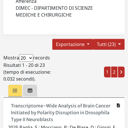
Afferenza
DIMEC - DIPARTIMENTO DI SCIENZE
MEDICHE E CHIRURGICHE
Esportazione
Tutti (23)
Mostra
records
Risultati 1 - 20 di 23
(tempo di esecuzione:
1
2
0.032 secondi).
Transcriptome-Wide Analysis of Brain Cancer
Initiated by Polarity Disruption in Drosophila
Type II Neuroblasts
2025 Paglia, S.; Morciano, P.; De Biase, D.; Giorgi, F.