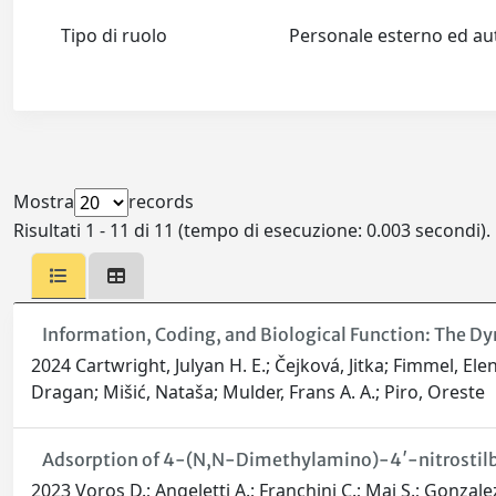
Tipo di ruolo
Personale esterno ed 
Mostra
records
Risultati 1 - 11 di 11 (tempo di esecuzione: 0.003 secondi).
Information, Coding, and Biological Function: The Dy
2024 Cartwright, Julyan H. E.; Čejková, Jitka; Fimmel, E
Dragan; Mišić, Nataša; Mulder, Frans A. A.; Piro, Oreste
Adsorption of 4-(N,N-Dimethylamino)-4′-nitrostilbe
2023 Voros D.; Angeletti A.; Franchini C.; Mai S.; Gonzalez