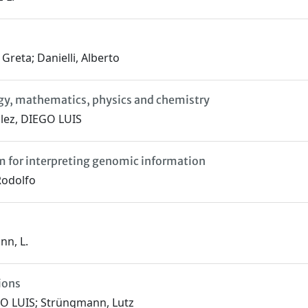
Greta; Danielli, Alberto
gy, mathematics, physics and chemistry
alez, DIEGO LUIS
m for interpreting genomic information
Rodolfo
nn, L.
ions
GO LUIS; Strüngmann, Lutz