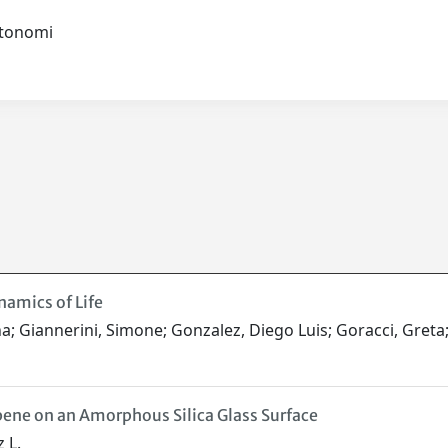
autonomi
namics of Life
lena; Giannerini, Simone; Gonzalez, Diego Luis; Goracci, Gret
ne on an Amorphous Silica Glass Surface
 L.