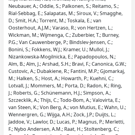
Neubauer, A.; Oddie, S.; Palkonen, S.; Reitamo, S.;
Rial-Sebbag, E.; Salapatas, M.; Siroux, V.; Smagghe,
D.; Smit, H.A.; Torrent, M.; Toskala, E.; van
Oosterhout, A.J.M.; Varaso, R.; von Hertzen, L.;
Wickman, M.; Wijmenga, C.; Zuberbier, T.; Burney,
P.G.; Van Cauwenberge, P.; Bindslev-Jensen, C.;
Bonini, S.; Fokkens, W.J.; Kramer, U.; Mullol, J.;
Nizankowska-Mogilnicka, E.; Papadopoulos, N.;
Alm, B.; Alm, J.; Arshad, S.H.; Bravi, F.; Canonica, G.W.;
Custovic, A.; Dubakiene, R.; Fantini, M.P.; Gjomarkaj,
M.; Halken, S.; Host, A.; Howarth, P.; Kuehni, C.;
Lotvall, J.; Mommers, M.; Porta, D.; Radon, K.; Ring,
J.; Roberts, G.; Schünemann, H.J.; Simpson, A.;
Szczecklik, A.; Thijs, C.; Todo-Bom, A.; Valovirta, E.;
van Steen, K.; Von Berg, A.; von Mutius, E.; Wahn, U.;
Wennergren, G.; Wijga, A.H.; Zock, J.P.; Duijts, L.;
Jaddoe, V.; Lawlor, D.; Lucas, P.; Magnus, P.; Merletti,
F.; Nybo Andersen, A.M.; Raat, H.; Stoltenberg, C.;