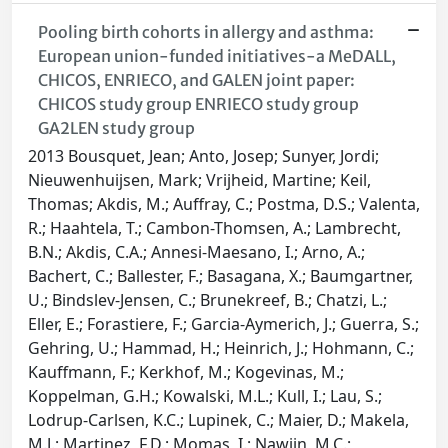
Pooling birth cohorts in allergy and asthma:
European union-funded initiatives-a MeDALL,
CHICOS, ENRIECO, and GALEN joint paper:
CHICOS study group ENRIECO study group
GA2LEN study group
2013 Bousquet, Jean; Anto, Josep; Sunyer, Jordi;
Nieuwenhuijsen, Mark; Vrijheid, Martine; Keil,
Thomas; Akdis, M.; Auffray, C.; Postma, D.S.; Valenta,
R.; Haahtela, T.; Cambon-Thomsen, A.; Lambrecht,
B.N.; Akdis, C.A.; Annesi-Maesano, I.; Arno, A.;
Bachert, C.; Ballester, F.; Basagana, X.; Baumgartner,
U.; Bindslev-Jensen, C.; Brunekreef, B.; Chatzi, L.;
Eller, E.; Forastiere, F.; Garcia-Aymerich, J.; Guerra, S.;
Gehring, U.; Hammad, H.; Heinrich, J.; Hohmann, C.;
Kauffmann, F.; Kerkhof, M.; Kogevinas, M.;
Koppelman, G.H.; Kowalski, M.L.; Kull, I.; Lau, S.;
Lodrup-Carlsen, K.C.; Lupinek, C.; Maier, D.; Makela,
M.J.; Martinez, F.D.; Momas, I.; Nawijn, M.C.;