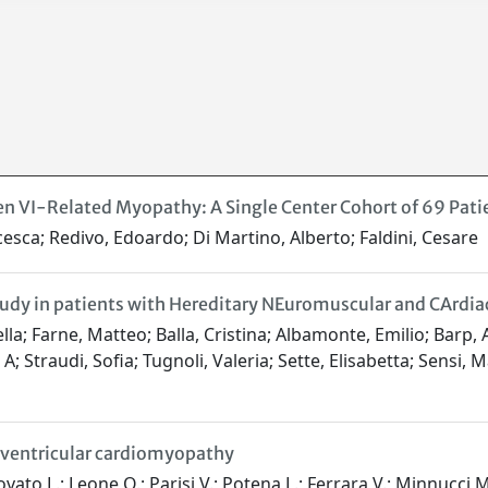
n VI-Related Myopathy: A Single Center Cohort of 69 Pati
ncesca; Redivo, Edoardo; Di Martino, Alberto; Faldini, Cesare
tudy in patients with Hereditary NEuromuscular and CArdia
a; Farne, Matteo; Balla, Cristina; Albamonte, Emilio; Barp, A
A; Straudi, Sofia; Tugnoli, Valeria; Sette, Elisabetta; Sensi, 
t ventricular cardiomyopathy
ato L.; Leone O.; Parisi V.; Potena L.; Ferrara V.; Minnucci M.; 