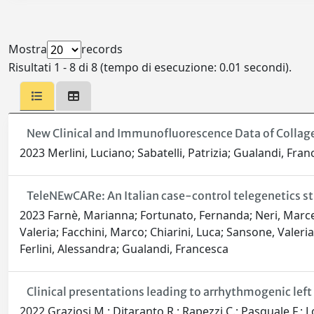
Mostra
records
Risultati 1 - 8 di 8 (tempo di esecuzione: 0.01 secondi).
New Clinical and Immunofluorescence Data of Collage
2023 Merlini, Luciano; Sabatelli, Patrizia; Gualandi, Fra
TeleNEwCARe: An Italian case-control telegenetics s
2023 Farnè, Marianna; Fortunato, Fernanda; Neri, Marcell
Valeria; Facchini, Marco; Chiarini, Luca; Sansone, Valeria 
Ferlini, Alessandra; Gualandi, Francesca
Clinical presentations leading to arrhythmogenic lef
2022 Graziosi M.; Ditaranto R.; Rapezzi C.; Pasquale F.; Lov