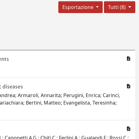
Esportazione
Tutti (8)
ents
c diseases
ndrea; Armaroli, Annarita; Perugini, Enrica; Carinci,
Mariachiara; Bertini, Matteo; Evangelista, Teresinha;
Caponetti A.G.; Chiti C.; Ferlini A.; Gualandi F.; Rossi C.;