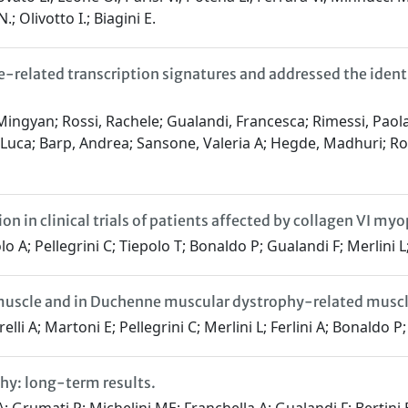
N.; Olivotto I.; Biagini E.
-related transcription signatures and addressed the iden
g, Mingyan; Rossi, Rachele; Gualandi, Francesca; Rimessi, Paol
 Luca; Barp, Andrea; Sansone, Valeria A; Hegde, Madhuri; Roda
sion in clinical trials of patients affected by collagen VI my
lo A; Pellegrini C; Tiepolo T; Bonaldo P; Gualandi F; Merlini 
 muscle and in Duchenne muscular dystrophy-related muscle
elli A; Martoni E; Pellegrini C; Merlini L; Ferlini A; Bonald
phy: long-term results.