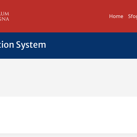
Home
Sfo
tion System