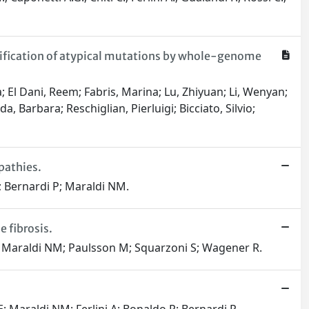
tification of atypical mutations by whole-genome
a; El Dani, Reem; Fabris, Marina; Lu, Zhiyuan; Li, Wenyan;
, Barbara; Reschiglian, Pierluigi; Bicciato, Silvio;
opathies.
L; Bernardi P; Maraldi NM.
 fibrosis.
o P; Maraldi NM; Paulsson M; Squarzoni S; Wagener R.