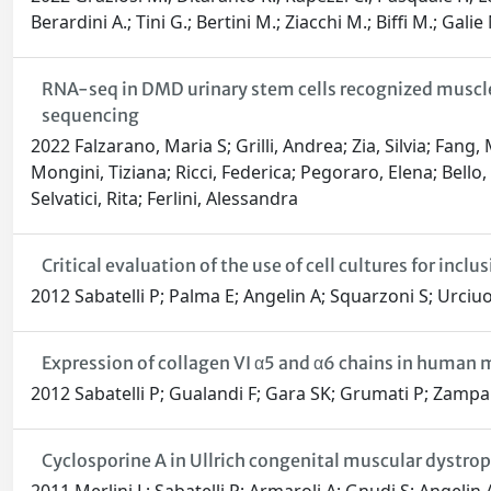
Berardini A.; Tini G.; Bertini M.; Ziacchi M.; Biffi M.; Galie 
RNA-seq in DMD urinary stem cells recognized muscle
sequencing
2022 Falzarano, Maria S; Grilli, Andrea; Zia, Silvia; Fan
Mongini, Tiziana; Ricci, Federica; Pegoraro, Elena; Bello,
Selvatici, Rita; Ferlini, Alessandra
Critical evaluation of the use of cell cultures for inclu
2012 Sabatelli P; Palma E; Angelin A; Squarzoni S; Urciuo
Expression of collagen VI α5 and α6 chains in human
2012 Sabatelli P; Gualandi F; Gara SK; Grumati P; Zampar
Cyclosporine A in Ullrich congenital muscular dystro