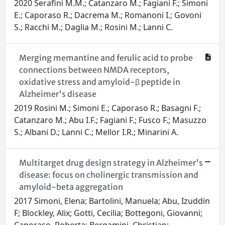
2020 Serafini M.M.; Catanzaro M.; Fagiani F.; Simoni
E.; Caporaso R.; Dacrema M.; Romanoni I.; Govoni
S.; Racchi M.; Daglia M.; Rosini M.; Lanni C.
Merging memantine and ferulic acid to probe
connections between NMDA receptors,
oxidative stress and amyloid-β peptide in
Alzheimer's disease
2019 Rosini M.; Simoni E.; Caporaso R.; Basagni F.;
Catanzaro M.; Abu I.F.; Fagiani F.; Fusco F.; Masuzzo
S.; Albani D.; Lanni C.; Mellor I.R.; Minarini A.
Multitarget drug design strategy in Alzheimer's
disease: focus on cholinergic transmission and
amyloid-beta aggregation
2017 Simoni, Elena; Bartolini, Manuela; Abu, Izuddin
F; Blockley, Alix; Gotti, Cecilia; Bottegoni, Giovanni;