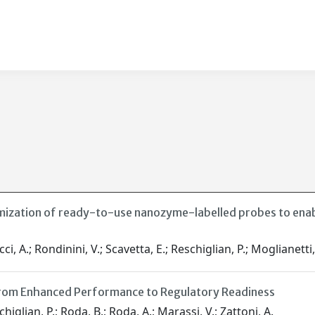
timization of ready-to-use nanozyme-labelled probes to ena
cci, A.; Rondinini, V.; Scavetta, E.; Reschiglian, P.; Moglianetti
From Enhanced Performance to Regulatory Readiness
schiglian, P.; Roda, B.; Roda, A.; Marassi, V.; Zattoni, A.