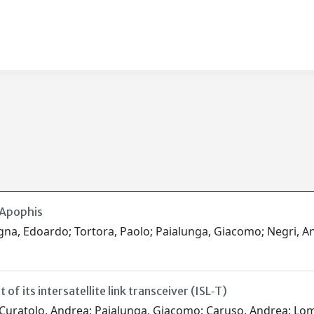
 Apophis
a, Edoardo; Tortora, Paolo; Paialunga, Giacomo; Negri, Andr
its intersatellite link transceiver (ISL‐T)
; Curatolo, Andrea; Paialunga, Giacomo; Caruso, Andrea; Lomb