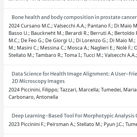
Bone health and body composition in prostate canc
2024 Cursano M.C.; Valsecchi A.A.; Pantano F.; Di Maio M.; P
Basso U.; Bauckneht M.; Berardi R.; Berruti A.; Bertoldo F.;
M.C.; De Feo G.; De Giorgi U.; Di Lorenzo G.; Di Maio M.;
M.; Masini C.; Messina C.; Mosca A.; Naglieri E.; Nolè F.; 
Stellato M.; Tambaro R.; Toma I.; Tucci M.; Valsecchi A.A.; 
Data Science for Health Image Alignment: A User-Fr
2D Microscopy Images
2024 Piccinini, Filippo; Tazzari, Marcella; Tumedei, Mari
Carbonaro, Antonella
Deep Learning-Based Tool For Morphotypic Analysis O
2023 Piccinini F.; Peirsman A.; Stellato M.; Pyun J.C.; Tum