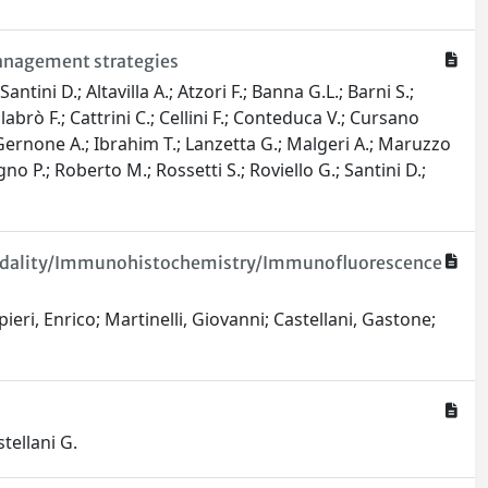
anagement strategies
tini D.; Altavilla A.; Atzori F.; Banna G.L.; Barni S.;
labrò F.; Cattrini C.; Cellini F.; Conteduca V.; Cursano
; Gernone A.; Ibrahim T.; Lanzetta G.; Malgeri A.; Maruzzo
no P.; Roberto M.; Rossetti S.; Roviello G.; Santini D.;
timodality/Immunohistochemistry/Immunofluorescence
eri, Enrico; Martinelli, Giovanni; Castellani, Gastone;
stellani G.