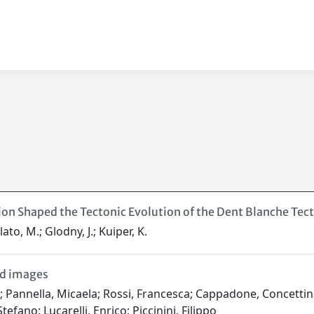
sion Shaped the Tectonic Evolution of the Dent Blanche Tec
lato, M.; Glodny, J.; Kuiper, K.
ld images
; Pannella, Micaela; Rossi, Francesca; Cappadone, Concettin
tefano; Lucarelli, Enrico; Piccinini, Filippo