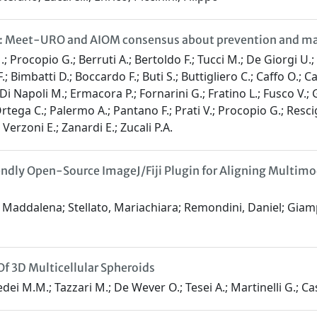
er: Meet-URO and AIOM consensus about prevention and m
rocopio G.; Berruti A.; Bertoldo F.; Tucci M.; De Giorgi U.; San
 Bimbatti D.; Boccardo F.; Buti S.; Buttigliero C.; Caffo O.; Ca
 Di Napoli M.; Ermacora P.; Fornarini G.; Fratino L.; Fusco V.
Ortega C.; Palermo A.; Pantano F.; Prati V.; Procopio G.; Rescig
Verzoni E.; Zanardi E.; Zucali P.A.
iendly Open-Source ImageJ/Fiji Plugin for Aligning Mul
a Maddalena; Stellato, Mariachiara; Remondini, Daniel; Giampi
f 3D Multicellular Spheroids
edei M.M.; Tazzari M.; De Wever O.; Tesei A.; Martinelli G.; Ca