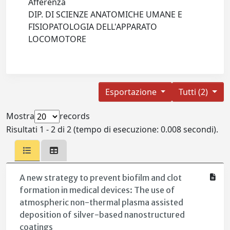
Afferenza
DIP. DI SCIENZE ANATOMICHE UMANE E
FISIOPATOLOGIA DELL'APPARATO
LOCOMOTORE
Esportazione
Tutti (2)
Mostra
records
Risultati 1 - 2 di 2 (tempo di esecuzione: 0.008 secondi).
A new strategy to prevent biofilm and clot
formation in medical devices: The use of
atmospheric non-thermal plasma assisted
deposition of silver-based nanostructured
coatings