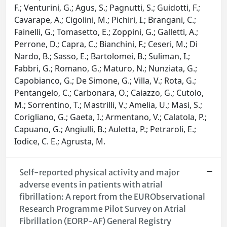
F.; Venturini, G.; Agus, S.; Pagnutti, S.; Guidotti, F.;
Cavarape, A.; Cigolini, M.; Pichiri, I.; Brangani, C.;
Fainelli, G.; Tomasetto, E.; Zoppini, G.; Galletti, A.;
Perrone, D.; Capra, C.; Bianchini, F.; Ceseri, M.; Di
Nardo, B.; Sasso, E.; Bartolomei, B.; Suliman, I.;
Fabbri, G.; Romano, G.; Maturo, N.; Nunziata, G.;
Capobianco, G.; De Simone, G.; Villa, V.; Rota, G.;
Pentangelo, C.; Carbonara, O.; Caiazzo, G.; Cutolo,
M.; Sorrentino, T.; Mastrilli, V.; Amelia, U.; Masi, S.;
Corigliano, G.; Gaeta, I.; Armentano, V.; Calatola, P.;
Capuano, G.; Angiulli, B.; Auletta, P.; Petraroli, E.;
Iodice, C. E.; Agrusta, M.
Self-reported physical activity and major
adverse events in patients with atrial
fibrillation: A report from the EURObservational
Research Programme Pilot Survey on Atrial
Fibrillation (EORP-AF) General Registry