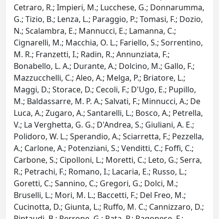
Cetraro, R.; Impieri, M.; Lucchese, G.; Donnarumma,
G.; Tizio, B.; Lenza, L.; Paraggio, P.; Tomasi, F.; Dozio,
N.; Scalambra, E.; Mannucci, E.; Lamanna, C.;
Cignarelli, M.; Macchia, O. L.; Fariello, S.; Sorrentino,
M. R.; Franzetti, I.; Radin, R.; Annunziata, F.;
Bonabello, L. A.; Durante, A.; Dolcino, M.; Gallo, F.;
Mazzucchelli, C.; Aleo, A.; Melga, P.; Briatore, L.;
Maggi, D.; Storace, D.; Cecoli, F.; D'Ugo, E.; Pupillo,
M.; Baldassarre, M. P. A.; Salvati, F.; Minnucci, A.; De
Luca, A.; Zugaro, A.; Santarelli, L.; Bosco, A.; Petrella,
V.; La Verghetta, G. G.; D'Andrea, S.; Giuliani, A. E.;
Polidoro, W. L.; Sperandio, A.; Sciarretta, F.; Pezzella,
A.; Carlone, A.; Potenziani, S.; Venditti, C.; Foffi, C.;
Carbone, S.; Cipolloni, L.; Moretti, C.; Leto, G.; Serra,
R.; Petrachi, F.; Romano, I.; Lacaria, E.; Russo, L.;
Goretti, C.; Sannino, C.; Gregori, G.; Dolci, M.;
Bruselli, L.; Mori, M. L.; Baccetti, F.; Del Freo, M.;
Cucinotta, D.; Giunta, L.; Ruffo, M. C.; Cannizzaro, D.;
Pintaudi, B.; Perrone, G.; Pata, P.; Ragonese, F.;