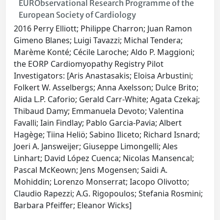
EURObservational Research Programme of the
European Society of Cardiology
2016 Perry Elliott; Philippe Charron; Juan Ramon
Gimeno Blanes; Luigi Tavazzi; Michal Tendera;
Marème Konté; Cécile Laroche; Aldo P. Maggioni;
the EORP Cardiomyopathy Registry Pilot
Investigators: [Aris Anastasakis; Eloisa Arbustini;
Folkert W. Asselbergs; Anna Axelsson; Dulce Brito;
Alida L.P. Caforio; Gerald Carr-White; Agata Czekaj;
Thibaud Damy; Emmanuela Devoto; Valentina
Favalli; Iain Findlay; Pablo Garcia-Pavia; Albert
Hagège; Tiina Heliö; Sabino Iliceto; Richard Isnard;
Joeri A. Jansweijer; Giuseppe Limongelli; Ales
Linhart; David López Cuenca; Nicolas Mansencal;
Pascal McKeown; Jens Mogensen; Saidi A.
Mohiddin; Lorenzo Monserrat; Iacopo Olivotto;
Claudio Rapezzi; A.G. Rigopoulos; Stefania Rosmini;
Barbara Pfeiffer; Eleanor Wicks]