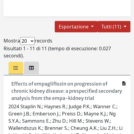
Esportazione
Tutti (11)
Mostra
records
Risultati 1 - 11 di 11 (tempo di esecuzione: 0.027
secondi).
Effects of empagliflozin on progression of
chronic kidney disease: a prespecified secondary
analysis from the empa-kidney trial
2024 Staplin N.; Haynes R.; Judge P.K.; Wanner C.;
Green J.B.; Emberson J.; Preiss D.; Mayne K.J.; Ng
S.Y.A.; Sammons E.; Zhu D.; Hill M.; Stevens W.;
Wallendszus K.; Brenner S.; Cheung A.K.; Liu Z.H.; Li