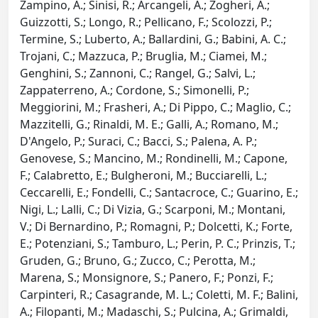
Zampino, A.; Sinisi, R.; Arcangeli, A.; Zogheri, A.;
Guizzotti, S.; Longo, R.; Pellicano, F.; Scolozzi, P.;
Termine, S.; Luberto, A.; Ballardini, G.; Babini, A. C.;
Trojani, C.; Mazzuca, P.; Bruglia, M.; Ciamei, M.;
Genghini, S.; Zannoni, C.; Rangel, G.; Salvi, L.;
Zappaterreno, A.; Cordone, S.; Simonelli, P.;
Meggiorini, M.; Frasheri, A.; Di Pippo, C.; Maglio, C.;
Mazzitelli, G.; Rinaldi, M. E.; Galli, A.; Romano, M.;
D'Angelo, P.; Suraci, C.; Bacci, S.; Palena, A. P.;
Genovese, S.; Mancino, M.; Rondinelli, M.; Capone,
F.; Calabretto, E.; Bulgheroni, M.; Bucciarelli, L.;
Ceccarelli, E.; Fondelli, C.; Santacroce, C.; Guarino, E.;
Nigi, L.; Lalli, C.; Di Vizia, G.; Scarponi, M.; Montani,
V.; Di Bernardino, P.; Romagni, P.; Dolcetti, K.; Forte,
E.; Potenziani, S.; Tamburo, L.; Perin, P. C.; Prinzis, T.;
Gruden, G.; Bruno, G.; Zucco, C.; Perotta, M.;
Marena, S.; Monsignore, S.; Panero, F.; Ponzi, F.;
Carpinteri, R.; Casagrande, M. L.; Coletti, M. F.; Balini,
A.; Filopanti, M.; Madaschi, S.; Pulcina, A.; Grimaldi,