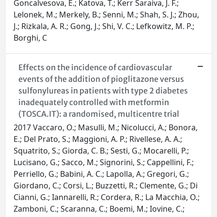
Goncalvesova, E.; Katova, T.; Kerr Saraiva, J. F.;
Lelonek, M.; Merkely, B.; Senni, M.; Shah, S. J.; Zhou,
J.; Rizkala, A. R.; Gong, J.; Shi, V. C.; Lefkowitz, M. P.;
Borghi, C
Effects on the incidence of cardiovascular
events of the addition of pioglitazone versus
sulfonylureas in patients with type 2 diabetes
inadequately controlled with metformin
(TOSCA.IT): a randomised, multicentre trial
2017 Vaccaro, O.; Masulli, M.; Nicolucci, A.; Bonora,
E.; Del Prato, S.; Maggioni, A. P.; Rivellese, A. A.;
Squatrito, S.; Giorda, C. B.; Sesti, G.; Mocarelli, P.;
Lucisano, G.; Sacco, M.; Signorini, S.; Cappellini, F.;
Perriello, G.; Babini, A. C.; Lapolla, A.; Gregori, G.;
Giordano, C.; Corsi, L.; Buzzetti, R.; Clemente, G.; Di
Cianni, G.; Iannarelli, R.; Cordera, R.; La Macchia, O.;
Zamboni, C.; Scaranna, C.; Boemi, M.; Iovine, C.;