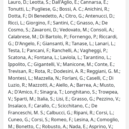
Lauro, D.; Leotta, S.; Dall'Aglio, E.; Cannarsa, E.;
Tonutti, L.; Pugliese, G.; Bossi, A. C.; Anichini, R.;
Dotta, F.; Di Benedetto, A.; Citro, G.; Antenucci, D.;
Ricci, L.; Giorgino, F.; Santini, C.; Gnasso, A.; De
Cosmo, S.; Zavaroni, D.; Vedovato, M.; Consoli, A.;
Calabrese, M.; Di Bartolo, P.; Fornengo, P.; Riccardi,
G.; D'Angelo, F.; Giansanti, R.; Tanase, L.; Lanari, L.;
Testa, I.; Pancani, F.; Ranchelli, A.; Vagheggi, P.;
Scatona, A.; Fontana, L.; Laviola, L.; Tarantino, L.;
Ippolito, C.; Gigantelli, V.; Manicone, M.; Conte, E.;
Trevisan, R.; Rota, R.; Dodesini, A. R.; Reggiani, G. M.;
Montesi, L.; Mazzella, N.; Forlani, G.; Caselli, C.; Di
Luzio, R.; Mazzotti, A.; Aiello, A.; Barrea, A.; Musto,
A.; D'Amico, F.; Sinagra, T.; Longhitano, S.; Trowpea,
V.; Sparti, M.; Italia, S.; Lisi, E.; Grasso, G.; Pezzino, V.;
Insalaco, F.; Carallo, C.; Scicchitano, C.; De
Franceschi, M. S.; Calbucci, G.; Ripani, R.; Corsi, L.;
Cuneo, G.; Corsi, S.; Romeo, F.; Lesina, A.; Comoglio,
M.; Bonetto, C.; Robusto, A.; Nada, E.; Asprino, V.;