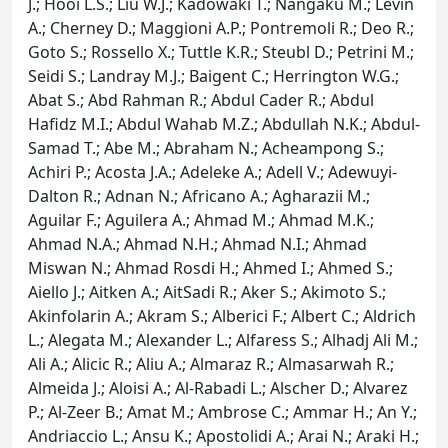
J.; Hooi L.S.; Liu W.J.; Kadowaki T.; Nangaku M.; Levin
A.; Cherney D.; Maggioni A.P.; Pontremoli R.; Deo R.;
Goto S.; Rossello X.; Tuttle K.R.; Steubl D.; Petrini M.;
Seidi S.; Landray M.J.; Baigent C.; Herrington W.G.;
Abat S.; Abd Rahman R.; Abdul Cader R.; Abdul
Hafidz M.I.; Abdul Wahab M.Z.; Abdullah N.K.; Abdul-
Samad T.; Abe M.; Abraham N.; Acheampong S.;
Achiri P.; Acosta J.A.; Adeleke A.; Adell V.; Adewuyi-
Dalton R.; Adnan N.; Africano A.; Agharazii M.;
Aguilar F.; Aguilera A.; Ahmad M.; Ahmad M.K.;
Ahmad N.A.; Ahmad N.H.; Ahmad N.I.; Ahmad
Miswan N.; Ahmad Rosdi H.; Ahmed I.; Ahmed S.;
Aiello J.; Aitken A.; AitSadi R.; Aker S.; Akimoto S.;
Akinfolarin A.; Akram S.; Alberici F.; Albert C.; Aldrich
L.; Alegata M.; Alexander L.; Alfaress S.; Alhadj Ali M.;
Ali A.; Alicic R.; Aliu A.; Almaraz R.; Almasarwah R.;
Almeida J.; Aloisi A.; Al-Rabadi L.; Alscher D.; Alvarez
P.; Al-Zeer B.; Amat M.; Ambrose C.; Ammar H.; An Y.;
Andriaccio L.; Ansu K.; Apostolidi A.; Arai N.; Araki H.;