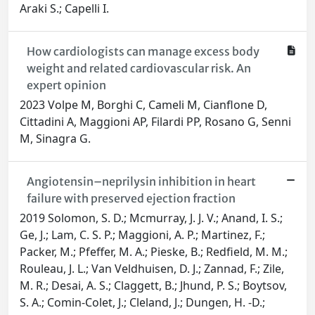
Araki S.; Capelli I.
How cardiologists can manage excess body
weight and related cardiovascular risk. An
expert opinion
2023 Volpe M, Borghi C, Cameli M, Cianflone D,
Cittadini A, Maggioni AP, Filardi PP, Rosano G, Senni
M, Sinagra G.
Angiotensin–neprilysin inhibition in heart
failure with preserved ejection fraction
2019 Solomon, S. D.; Mcmurray, J. J. V.; Anand, I. S.;
Ge, J.; Lam, C. S. P.; Maggioni, A. P.; Martinez, F.;
Packer, M.; Pfeffer, M. A.; Pieske, B.; Redfield, M. M.;
Rouleau, J. L.; Van Veldhuisen, D. J.; Zannad, F.; Zile,
M. R.; Desai, A. S.; Claggett, B.; Jhund, P. S.; Boytsov,
S. A.; Comin-Colet, J.; Cleland, J.; Dungen, H. -D.;