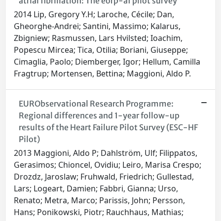
atrial fibrillation: The eorp-af pilot survey
2014 Lip, Gregory Y.H; Laroche, Cécile; Dan,
Gheorghe-Andrei; Santini, Massimo; Kalarus,
Zbigniew; Rasmussen, Lars Hvilsted; Ioachim,
Popescu Mircea; Tica, Otilia; Boriani, Giuseppe;
Cimaglia, Paolo; Diemberger, Igor; Hellum, Camilla
Fragtrup; Mortensen, Bettina; Maggioni, Aldo P.
EURObservational Research Programme:
Regional differences and 1-year follow-up
results of the Heart Failure Pilot Survey (ESC-HF
Pilot)
2013 Maggioni, Aldo P; Dahlström, Ulf; Filippatos,
Gerasimos; Chioncel, Ovidiu; Leiro, Marisa Crespo;
Drozdz, Jaroslaw; Fruhwald, Friedrich; Gullestad,
Lars; Logeart, Damien; Fabbri, Gianna; Urso,
Renato; Metra, Marco; Parissis, John; Persson,
Hans; Ponikowski, Piotr; Rauchhaus, Mathias;