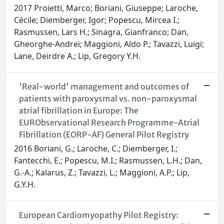
2017 Proietti, Marco; Boriani, Giuseppe; Laroche,
Cécile; Diemberger, Igor; Popescu, Mircea I.;
Rasmussen, Lars H.; Sinagra, Gianfranco; Dan,
Gheorghe-Andrei; Maggioni, Aldo P.; Tavazzi, Luigi;
Lane, Deirdre A.; Lip, Gregory Y.H.
'Real-world' management and outcomes of
patients with paroxysmal vs. non-paroxysmal
atrial fibrillation in Europe: The
EURObservational Research Programme-Atrial
Fibrillation (EORP-AF) General Pilot Registry
2016 Boriani, G.; Laroche, C.; Diemberger, I.;
Fantecchi, E.; Popescu, M.I.; Rasmussen, L.H.; Dan,
G.-A.; Kalarus, Z.; Tavazzi, L.; Maggioni, A.P.; Lip,
G.Y.H.
European Cardiomyopathy Pilot Registry: