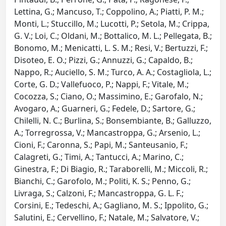
Lettina, G.; Mancuso, T.; Coppolino, A.; Piatti, P. M.;
Monti, L.; Stuccillo, M.; Lucotti, P.; Setola, M.; Crippa,
G. V.; Loi, C.; Oldani, M.; Bottalico, M. L.; Pellegata, B.;
Bonomo, M.; Menicatti, L. S. M.; Resi, V.; Bertuzzi, F.;
Disoteo, E. O.; Pizzi, G.; Annuzzi, G.; Capaldo, B.;
Nappo, R.; Auciello, S. M.; Turco, A. A.; Costagliola, L.;
Corte, G. D.; Vallefuoco, P.; Nappi, F.; Vitale, M.;
Cocozza, S.; Ciano, O.; Massimino, E.; Garofalo, N.;
Avogaro, A.; Guarneri, G.; Fedele, D.; Sartore, G.;
Chilelli, N. C.; Burlina, S.; Bonsembiante, B.; Galluzzo,
A.; Torregrossa, V.; Mancastroppa, G.; Arsenio, L.;
Cioni, F.; Caronna, S.; Papi, M.; Santeusanio, F.;
Calagreti, G.; Timi, A.; Tantucci, A.; Marino, C.;
Ginestra, F.; Di Biagio, R.; Taraborelli, M.; Miccoli, R.;
Bianchi, C.; Garofolo, M.; Politi, K. S.; Penno, G.;
Livraga, S.; Calzoni, F.; Mancastroppa, G. L. F.;
Corsini, E.; Tedeschi, A.; Gagliano, M. S.; Ippolito, G.;
Salutini, E.; Cervellino, F.; Natale, M.; Salvatore, V.;