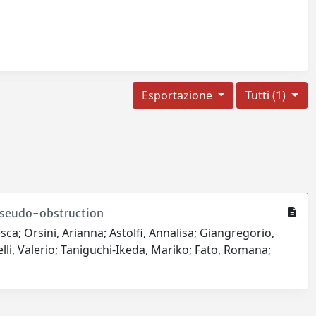
Esportazione
Tutti (1)
 Pseudo-obstruction
cesca; Orsini, Arianna; Astolfi, Annalisa; Giangregorio,
elli, Valerio; Taniguchi-Ikeda, Mariko; Fato, Romana;