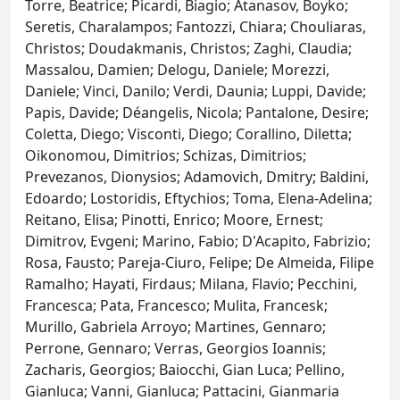
Torre, Beatrice; Picardi, Biagio; Atanasov, Boyko;
Seretis, Charalampos; Fantozzi, Chiara; Chouliaras,
Christos; Doudakmanis, Christos; Zaghi, Claudia;
Massalou, Damien; Delogu, Daniele; Morezzi,
Daniele; Vinci, Danilo; Verdi, Daunia; Luppi, Davide;
Papis, Davide; Déangelis, Nicola; Pantalone, Desire;
Coletta, Diego; Visconti, Diego; Corallino, Diletta;
Oikonomou, Dimitrios; Schizas, Dimitrios;
Prevezanos, Dionysios; Adamovich, Dmitry; Baldini,
Edoardo; Lostoridis, Eftychios; Toma, Elena-Adelina;
Reitano, Elisa; Pinotti, Enrico; Moore, Ernest;
Dimitrov, Evgeni; Marino, Fabio; D'Acapito, Fabrizio;
Rosa, Fausto; Pareja-Ciuro, Felipe; De Almeida, Filipe
Ramalho; Hayati, Firdaus; Milana, Flavio; Pecchini,
Francesca; Pata, Francesco; Mulita, Francesk;
Murillo, Gabriela Arroyo; Martines, Gennaro;
Perrone, Gennaro; Verras, Georgios Ioannis;
Zacharis, Georgios; Baiocchi, Gian Luca; Pellino,
Gianluca; Vanni, Gianluca; Pattacini, Gianmaria