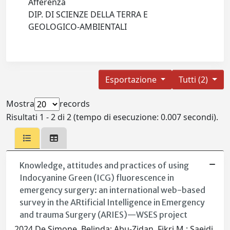
Afferenza
DIP. DI SCIENZE DELLA TERRA E
GEOLOGICO-AMBIENTALI
Esportazione
Tutti (2)
Mostra
records
Risultati 1 - 2 di 2 (tempo di esecuzione: 0.007 secondi).
Knowledge, attitudes and practices of using
Indocyanine Green (ICG) fluorescence in
emergency surgery: an international web-based
survey in the ARtificial Intelligence in Emergency
and trauma Surgery (ARIES)—WSES project
2024 De Simone, Belinda; Abu-Zidan, Fikri M.; Saeidi,