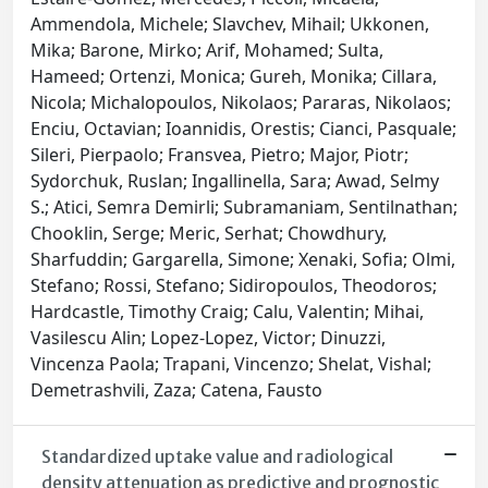
Ammendola, Michele; Slavchev, Mihail; Ukkonen,
Mika; Barone, Mirko; Arif, Mohamed; Sulta,
Hameed; Ortenzi, Monica; Gureh, Monika; Cillara,
Nicola; Michalopoulos, Nikolaos; Pararas, Nikolaos;
Enciu, Octavian; Ioannidis, Orestis; Cianci, Pasquale;
Sileri, Pierpaolo; Fransvea, Pietro; Major, Piotr;
Sydorchuk, Ruslan; Ingallinella, Sara; Awad, Selmy
S.; Atici, Semra Demirli; Subramaniam, Sentilnathan;
Chooklin, Serge; Meric, Serhat; Chowdhury,
Sharfuddin; Gargarella, Simone; Xenaki, Sofia; Olmi,
Stefano; Rossi, Stefano; Sidiropoulos, Theodoros;
Hardcastle, Timothy Craig; Calu, Valentin; Mihai,
Vasilescu Alin; Lopez-Lopez, Victor; Dinuzzi,
Vincenza Paola; Trapani, Vincenzo; Shelat, Vishal;
Demetrashvili, Zaza; Catena, Fausto
Standardized uptake value and radiological
density attenuation as predictive and prognostic