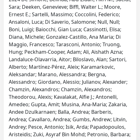
Sara; Deeken, Genevieve; Biffl, Walter L.; Moore,
Ernest E.; Sartelli, Massimo; Coccolini, Federico;
Ansaloni, Luca; Di Saverio, Salomone; Null, Null;
Boni, Luigi; Baiocchi, Gian Luca; Cassinotti, Elisa;
Diana, Michele; Gonzalez-Castillo, Ana Maria; Di
Maggio, Francesco; Tarasconi, Antonio; Truong,
Hung; Peckham-Cooper, Adam; Ali, Aishath Azna;
Landaluce-Olavarria, Aitor; Biloslavo, Alan; Sartori,
Alberto; Martínez-Pérez, Aleix; Karamarkovic,
Aleksandar; Marano, Alessandra; Bergna,
Alessandro; Giordano, Alessio; Julianov, Alexander;
Chamzin, Alexandros; Chamzin, Alexandros;
Theodorou, Alexis; Kavalakat, Alfie J.; Antonelli,
Amedeo; Gupta, Amit; Musina, Ana-Maria; Zakaria,
Andee Dzulkarnaen; Balla, Andrea; Barberis,
Andrea; Cavallaro, Andrea; Gumbs, Andrew; Litvin,
Andrey; Pesce, Antonio; Isik, Arda; Papadopoulos,
Aristeidis; Zuki, Asyraf Bin Mohd; Petronio, Barbara;