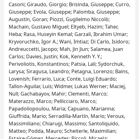
Casoni; Giraudo, Giorgio; Brisinda, Giuseppe; Curro,
Giuseppe; Evola, Giuseppe; Palomba, Giuseppe;
Augustin, Goran; Piozzi, Guglielmo Niccolò;
Machain, Gustavo Miguel; Eltyeb, Hazim; Taher,
Heba; Rasa, Huseyin Kemal; Garzali, Ibrahim Umar;
Kryvoruchko, Igor A.; Wani, Imtiaz; Di Carlo, Isidoro;
Andreuccetti, Jacopo; Mah, Jin Jiun; Salamea, Juan
Carlos; Davies, Justin; Kok, Kenneth Y. Y.;
Perivoliotis, Konstantinos; Patsia, Lali; Sydorchuk,
Larysa; Siragusa, Leandro; Petagna, Lorenzo; Bains,
Lovenish; Ferrario, Luca; Conte, Luigi Eduardo;
Tallon-Aguilar, Luis; Widmer, Lukas Werner; Maciej,
Null; Gachabayov, Mahir; Clementi, Marco;
Materazzo, Marco; Pellicciaro, Marco;
Papadoliopoulou, Maria; Capuano, Marianna;
Giuffrida, Mario; Serradilla-Martín, Mario; Veroux,
Massimiliano; Chiarugi, Massimo; Santoliquido,
Matteo; Podda, Mauro; Scheiterle, Maximilian;
Estaire-Gómez, Mercedes; Piccoli, Micaela;