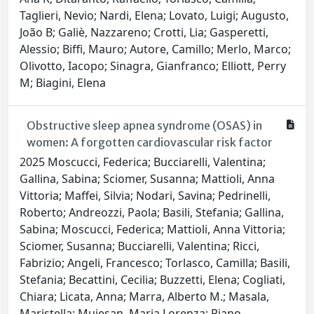
Taglieri, Nevio; Nardi, Elena; Lovato, Luigi; Augusto,
João B; Galiè, Nazzareno; Crotti, Lia; Gasperetti,
Alessio; Biffi, Mauro; Autore, Camillo; Merlo, Marco;
Olivotto, Iacopo; Sinagra, Gianfranco; Elliott, Perry
M; Biagini, Elena
Obstructive sleep apnea syndrome (OSAS) in
women: A forgotten cardiovascular risk factor
2025 Moscucci, Federica; Bucciarelli, Valentina;
Gallina, Sabina; Sciomer, Susanna; Mattioli, Anna
Vittoria; Maffei, Silvia; Nodari, Savina; Pedrinelli,
Roberto; Andreozzi, Paola; Basili, Stefania; Gallina,
Sabina; Moscucci, Federica; Mattioli, Anna Vittoria;
Sciomer, Susanna; Bucciarelli, Valentina; Ricci,
Fabrizio; Angeli, Francesco; Torlasco, Camilla; Basili,
Stefania; Becattini, Cecilia; Buzzetti, Elena; Cogliati,
Chiara; Licata, Anna; Marra, Alberto M.; Masala,
Maristella; Muiesan, Maria Lorenza; Piano,