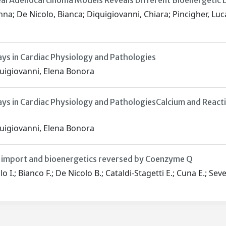
eal Adenocarcinoma Models Reveals Different Bioenergetic
rianna; De Nicolo, Bianca; Diquigiovanni, Chiara; Pincigher, 
ays in Cardiac Physiology and Pathologies
quigiovanni, Elena Bonora
ays in Cardiac Physiology and PathologiesCalcium and Reacti
quigiovanni, Elena Bonora
n import and bioenergetics reversed by Coenzyme Q
I.; Bianco F.; De Nicolo B.; Cataldi-Stagetti E.; Cuna E.; Seve