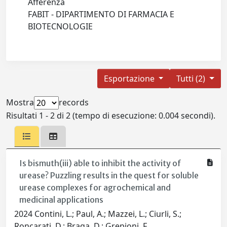
Afferenza
FABIT - DIPARTIMENTO DI FARMACIA E
BIOTECNOLOGIE
Esportazione
Tutti (2)
Mostra
records
Risultati 1 - 2 di 2 (tempo di esecuzione: 0.004 secondi).
Is bismuth(iii) able to inhibit the activity of
urease? Puzzling results in the quest for soluble
urease complexes for agrochemical and
medicinal applications
2024 Contini, L.; Paul, A.; Mazzei, L.; Ciurli, S.;
Roncarati, D.; Braga, D.; Grepioni, F.