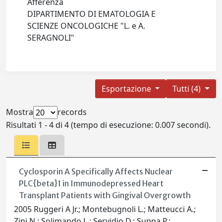
Afferenza
DIPARTIMENTO DI EMATOLOGIA E
SCIENZE ONCOLOGICHE "L. e A.
SERAGNOLI"
Esportazione
Tutti (4)
Mostra
records
Risultati 1 - 4 di 4 (tempo di esecuzione: 0.007 secondi).
Cyclosporin A Specifically Affects Nuclear
PLC{beta}1 in Immunodepressed Heart
Transplant Patients with Gingival Overgrowth
2005 Ruggeri A Jr.; Montebugnoli L.; Matteucci A.;
Zini N.; Solimando L.; Servidio D.; Suppa P.;