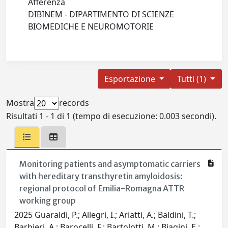
Afferenza
DIBINEM - DIPARTIMENTO DI SCIENZE
BIOMEDICHE E NEUROMOTORIE
Esportazione
Tutti (1)
Mostra
records
Risultati 1 - 1 di 1 (tempo di esecuzione: 0.003 secondi).
Monitoring patients and asymptomatic carriers
with hereditary transthyretin amyloidosis:
regional protocol of Emilia-Romagna ATTR
working group
2025 Guaraldi, P.; Allegri, I.; Ariatti, A.; Baldini, T.;
Barbieri, A.; Barocelli, F.; Bartolotti, M.; Biagini, E.;