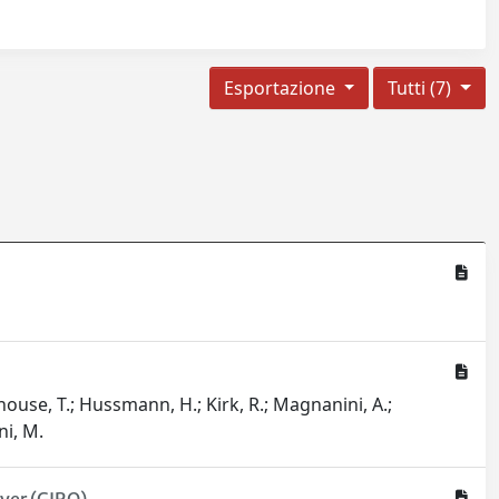
Esportazione
Tutti (7)
athouse, T.; Hussmann, H.; Kirk, R.; Magnanini, A.;
ni, M.