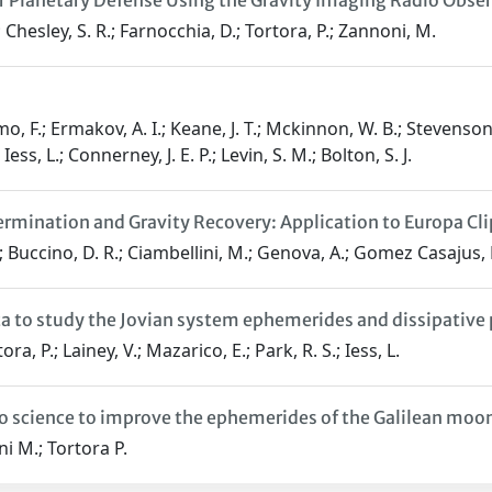
r Planetary Defense Using the Gravity Imaging Radio Obser
; Chesley, S. R.; Farnocchia, D.; Tortora, P.; Zannoni, M.
 F.; Ermakov, A. I.; Keane, J. T.; Mckinnon, W. B.; Stevenson, D.
ess, L.; Connerney, J. E. P.; Levin, S. M.; Bolton, S. J.
termination and Gravity Recovery: Application to Europa Cl
.; Buccino, D. R.; Ciambellini, M.; Genova, A.; Gomez Casajus, 
ata to study the Jovian system ephemerides and dissipativ
 P.; Lainey, V.; Mazarico, E.; Park, R. S.; Iess, L.
o science to improve the ephemerides of the Galilean moo
ni M.; Tortora P.