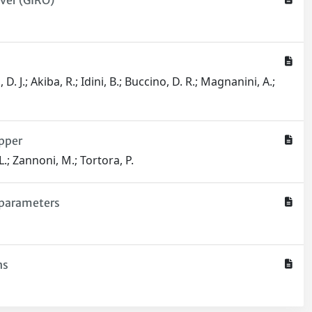
ver (GIRO)
 J.; Akiba, R.; Idini, B.; Buccino, D. R.; Magnanini, A.;
ipper
L.; Zannoni, M.; Tortora, P.
e parameters
ns