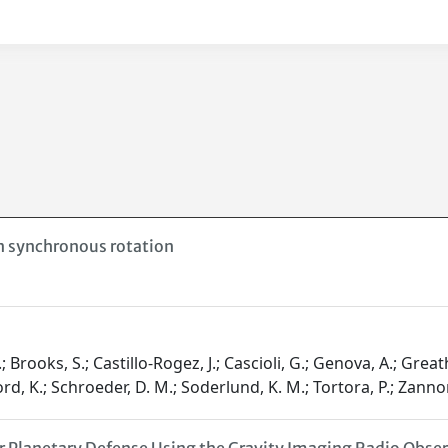
in synchronous rotation
n
.; Brooks, S.; Castillo-Rogez, J.; Cascioli, G.; Genova, A.; Gre
ord, K.; Schroeder, D. M.; Soderlund, K. M.; Tortora, P.; Zanno