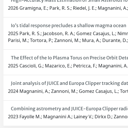
High-Accuracy Mass Estimation of Small Asteroids fo
2026 Gramigna, E.; Park, R. S.; Riedel, J. E.; Magnanini, A.
Io’s tidal response precludes a shallow magma ocean
2025 Park, R. S.; Jacobson, R. A.; Gomez Casajus, L.; Nimmo,
Parisi, M.; Tortora, P.; Zannoni, M.; Mura, A.; Durante, D.; I
The Effect of the Io Plasma Torus on Precise Orbit De
2025 Cascioli, G.; Mazarico, E.; Petricca, F.; Magnanini, A
Joint analysis of JUICE and Europa Clipper tracking d
2024 Magnanini, A.; Zannoni, M.; Gomez Casajus, L.; Tortora,
Combining astrometry and JUICE-Europa Clipper radi
2023 Fayolle M.; Magnanini A.; Lainey V.; Dirkx D.; Zanno