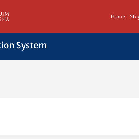
Home
Sfo
tion System