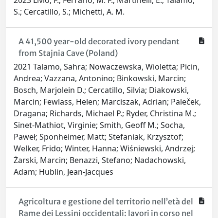
2023 Livio, F.; Ferrario, M. F.; Martinelli, E.; Talamo,
S.; Cercatillo, S.; Michetti, A. M.
A 41,500 year-old decorated ivory pendant
from Stajnia Cave (Poland)
2021 Talamo, Sahra; Nowaczewska, Wioletta; Picin,
Andrea; Vazzana, Antonino; Binkowski, Marcin;
Bosch, Marjolein D.; Cercatillo, Silvia; Diakowski,
Marcin; Fewlass, Helen; Marciszak, Adrian; Paleček,
Dragana; Richards, Michael P.; Ryder, Christina M.;
Sinet-Mathiot, Virginie; Smith, Geoff M.; Socha,
Paweł; Sponheimer, Matt; Stefaniak, Krzysztof;
Welker, Frido; Winter, Hanna; Wiśniewski, Andrzej;
Żarski, Marcin; Benazzi, Stefano; Nadachowski,
Adam; Hublin, Jean-Jacques
Agricoltura e gestione del territorio nell’età del
Rame dei Lessini occidentali: lavori in corso nel