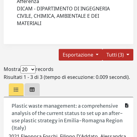
Afferenza
DICAM - DIPARTIMENTO DI INGEGNERIA
CIVILE, CHIMICA, AMBIENTALE E DEI
MATERIALI
Esportazione
Tutti (3)
Mostra
records
Risultati 1 - 3 di 3 (tempo di esecuzione: 0.009 secondi).
Plastic waste management: a comprehensive
analysis of the current status to set up an after-
use plastic strategy in Emilia-Romagna Region
(Italy)
2021 Eleonora Foschi, Filippo D'Addato, Alessandra