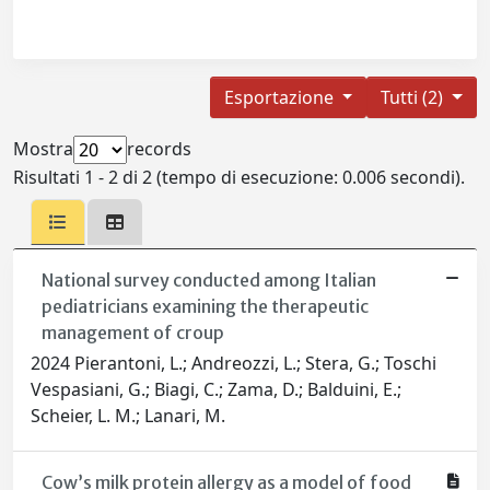
Esportazione
Tutti (2)
Mostra
records
Risultati 1 - 2 di 2 (tempo di esecuzione: 0.006 secondi).
National survey conducted among Italian
pediatricians examining the therapeutic
management of croup
2024 Pierantoni, L.; Andreozzi, L.; Stera, G.; Toschi
Vespasiani, G.; Biagi, C.; Zama, D.; Balduini, E.;
Scheier, L. M.; Lanari, M.
Cow’s milk protein allergy as a model of food