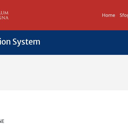
Home
Sfo
tion System
O
ONE