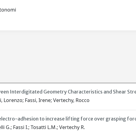
autonomi
ween Interdigitated Geometry Characteristics and Shear St
i, Lorenzo; Fassi, Irene; Vertechy, Rocco
lectro-adhesion to increase lifting force over grasping for
li G.; Fassi I.; Tosatti L.M.; Vertechy R.