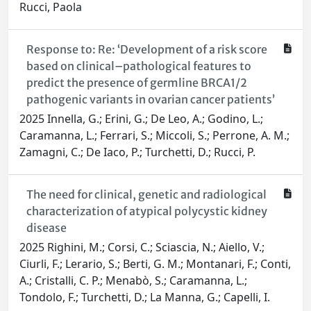
Rucci, Paola
Response to: Re: ‘Development of a risk score
based on clinical–pathological features to
predict the presence of germline BRCA1/2
pathogenic variants in ovarian cancer patients’
2025 Innella, G.; Erini, G.; De Leo, A.; Godino, L.;
Caramanna, L.; Ferrari, S.; Miccoli, S.; Perrone, A. M.;
Zamagni, C.; De Iaco, P.; Turchetti, D.; Rucci, P.
The need for clinical, genetic and radiological
characterization of atypical polycystic kidney
disease
2025 Righini, M.; Corsi, C.; Sciascia, N.; Aiello, V.;
Ciurli, F.; Lerario, S.; Berti, G. M.; Montanari, F.; Conti,
A.; Cristalli, C. P.; Menabò, S.; Caramanna, L.;
Tondolo, F.; Turchetti, D.; La Manna, G.; Capelli, I.