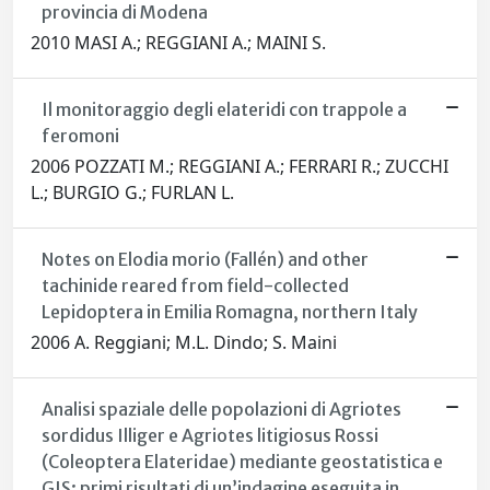
provincia di Modena
2010 MASI A.; REGGIANI A.; MAINI S.
Il monitoraggio degli elateridi con trappole a
feromoni
2006 POZZATI M.; REGGIANI A.; FERRARI R.; ZUCCHI
L.; BURGIO G.; FURLAN L.
Notes on Elodia morio (Fallén) and other
tachinide reared from field-collected
Lepidoptera in Emilia Romagna, northern Italy
2006 A. Reggiani; M.L. Dindo; S. Maini
Analisi spaziale delle popolazioni di Agriotes
sordidus Illiger e Agriotes litigiosus Rossi
(Coleoptera Elateridae) mediante geostatistica e
GIS: primi risultati di un’indagine eseguita in