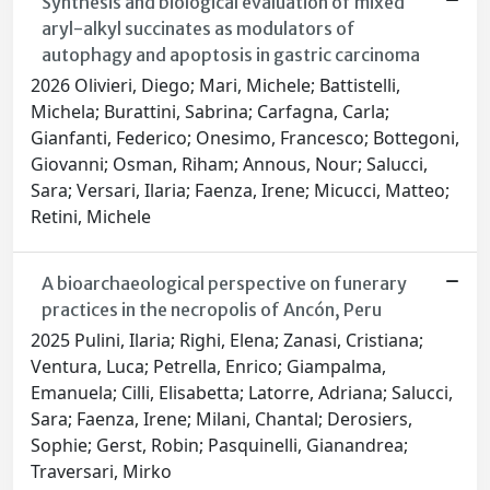
Synthesis and biological evaluation of mixed
aryl-alkyl succinates as modulators of
autophagy and apoptosis in gastric carcinoma
2026 Olivieri, Diego; Mari, Michele; Battistelli,
Michela; Burattini, Sabrina; Carfagna, Carla;
Gianfanti, Federico; Onesimo, Francesco; Bottegoni,
Giovanni; Osman, Riham; Annous, Nour; Salucci,
Sara; Versari, Ilaria; Faenza, Irene; Micucci, Matteo;
Retini, Michele
A bioarchaeological perspective on funerary
practices in the necropolis of Ancón, Peru
2025 Pulini, Ilaria; Righi, Elena; Zanasi, Cristiana;
Ventura, Luca; Petrella, Enrico; Giampalma,
Emanuela; Cilli, Elisabetta; Latorre, Adriana; Salucci,
Sara; Faenza, Irene; Milani, Chantal; Derosiers,
Sophie; Gerst, Robin; Pasquinelli, Gianandrea;
Traversari, Mirko