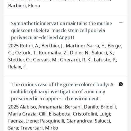
Barbieri, Elena
Sympathetic innervation maintains the murine
quiescent skeletal muscle stem cell pool via
perivascular-derived Angpt1
2025 Rotini, A.; Berthier, J.; Martinez-Sarra, E.; Berge,
G.; Ozturk, T.; Koumaiha, Z.; Didier, N.; Salucci, S.;
Stettler, O.; Gervais, M.; Gherardi, R. K.; Lafuste, P.;
Relaix, F.
The curious case of the green-colored body: A
multidisciplinary investigation of a mummy
preserved in a copper-rich environment
2025 Alabiso, Annamaria; Bersani, Danilo; Bridelli,
Maria Grazia; Cilli, Elisabetta; Cristofolini, Luigi;
Faenza, Irene; Pasquinelli, Gianandrea; Salucci,
Sara; Traversari, Mirko