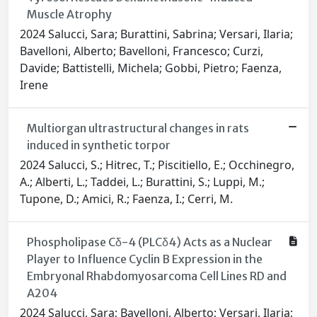
Muscle Atrophy
2024 Salucci, Sara; Burattini, Sabrina; Versari, Ilaria;
Bavelloni, Alberto; Bavelloni, Francesco; Curzi,
Davide; Battistelli, Michela; Gobbi, Pietro; Faenza,
Irene
Multiorgan ultrastructural changes in rats
induced in synthetic torpor
2024 Salucci, S.; Hitrec, T.; Piscitiello, E.; Occhinegro,
A.; Alberti, L.; Taddei, L.; Burattini, S.; Luppi, M.;
Tupone, D.; Amici, R.; Faenza, I.; Cerri, M.
Phospholipase Cδ-4 (PLCδ4) Acts as a Nuclear
Player to Influence Cyclin B Expression in the
Embryonal Rhabdomyosarcoma Cell Lines RD and
A204
2024 Salucci, Sara; Bavelloni, Alberto; Versari, Ilaria;