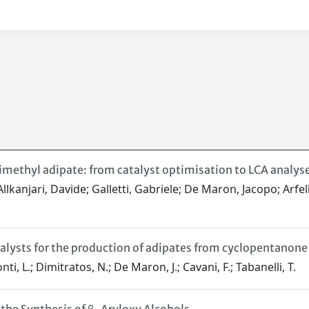
dimethyl adipate: from catalyst optimisation to LCA analys
lkanjari, Davide; Galletti, Gabriele; De Maron, Jacopo; Arfell
talysts for the production of adipates from cyclopentanon
nti, L.; Dimitratos, N.; De Maron, J.; Cavani, F.; Tabanelli, T.