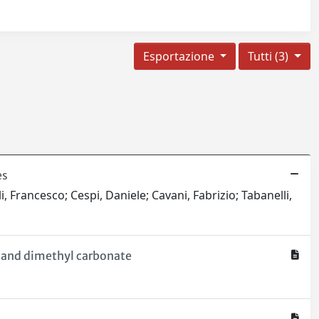
Esportazione
Tutti (3)
es
i, Francesco; Cespi, Daniele; Cavani, Fabrizio; Tabanelli,
e and dimethyl carbonate