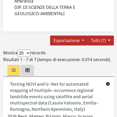
Afferenza
DIP. DI SCIENZE DELLA TERRA E
GEOLOGICO-AMBIENTALI
Esportazione
Tutti (7)
Mostra
records
Risultati 1 - 7 di 7 (tempo di esecuzione: 0.014 secondi).
Testing NDVI and U-Net for automated
mapping of multiple-occurrence regional
landslide events using satellite and aerial
multispectral data (Casola Valsenio, Emilia-
Romagna, Northern Apennines, Italy)
2026 Berti, Matteo; Pizziolo, Marco; Scaroni,