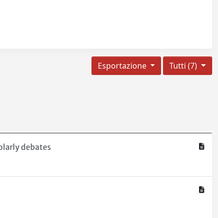
Esportazione
Tutti (7)
olarly debates