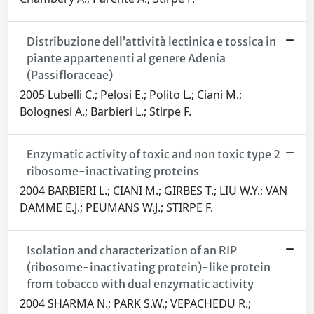
Distribuzione dell’attività lectinica e tossica in
piante appartenenti al genere Adenia
(Passifloraceae)
2005 Lubelli C.; Pelosi E.; Polito L.; Ciani M.;
Bolognesi A.; Barbieri L.; Stirpe F.
Enzymatic activity of toxic and non toxic type 2
ribosome-inactivating proteins
2004 BARBIERI L.; CIANI M.; GIRBES T.; LIU W.Y.; VAN
DAMME E.J.; PEUMANS W.J.; STIRPE F.
Isolation and characterization of an RIP
(ribosome-inactivating protein)-like protein
from tobacco with dual enzymatic activity
2004 SHARMA N.; PARK S.W.; VEPACHEDU R.;