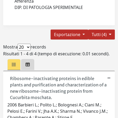
Afferenza
DIP. DI PATOLOGIA SPERIMENTALE
Esportazione
Tutti (4)
Mostra
records
Risultati 1 - 4 di 4 (tempo di esecuzione: 0.01 secondi).
Ribosome-inactivating proteins in edible
plants and purification and characterization of a
new ribosome-inactivating protein from
Cucurbita moschata.
2006 Barbieri L.; Polito L.; Bolognesi A.; Ciani M.;
Pelosi E.; Farini V.; Jha A.K.; Sharma N.; Vivanco J.M.;
Chambery A.; Parente A.; Stirpe F.