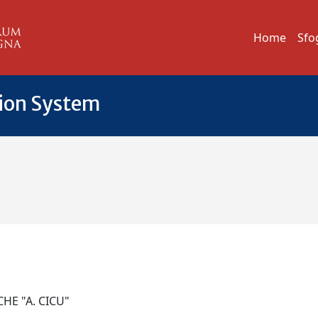
Home
Sfo
tion System
CHE "A. CICU"