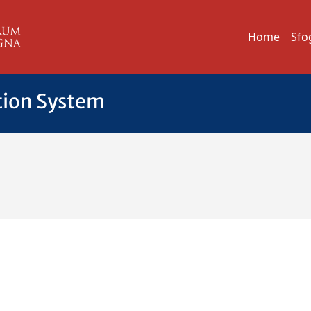
Home
Sfo
tion System