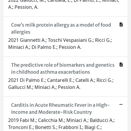
2022 Gallucci, M.; Candela, E.; Di Palmo, E.; Miniaci,
A.; Pession, A.
Cow’s milk protein allergy as a model of food
allergies
2021 Giannetti A.; Toschi Vespasiani G.; Ricci G.;
Miniaci A.; Di Palmo E.; Pession A.
The predictive role of biomarkers and genetics
in childhood asthma exacerbations
2021 Di Palmo E.; Cantarelli E.; Catelli A.; Ricci G.;
Gallucci M.; Miniaci A.; Pession A.
Carditis in Acute Rheumatic Fever in a High-
Income and Moderate-Risk Country
2019 Fabi M.; Calicchia M.; Miniaci A.; Balducci A.;
Tronconi E.; Bonetti S.; Frabboni I.; Biagi C.;