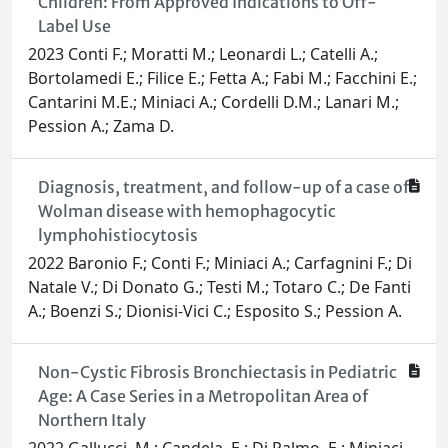
Children: From Approved Indications to Off-
Label Use
2023 Conti F.; Moratti M.; Leonardi L.; Catelli A.;
Bortolamedi E.; Filice E.; Fetta A.; Fabi M.; Facchini E.;
Cantarini M.E.; Miniaci A.; Cordelli D.M.; Lanari M.;
Pession A.; Zama D.
Diagnosis, treatment, and follow-up of a case of
Wolman disease with hemophagocytic
lymphohistiocytosis
2022 Baronio F.; Conti F.; Miniaci A.; Carfagnini F.; Di
Natale V.; Di Donato G.; Testi M.; Totaro C.; De Fanti
A.; Boenzi S.; Dionisi-Vici C.; Esposito S.; Pession A.
Non-Cystic Fibrosis Bronchiectasis in Pediatric
Age: A Case Series in a Metropolitan Area of
Northern Italy