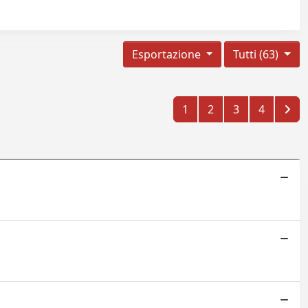
Esportazione
Tutti (63)
1
2
3
4