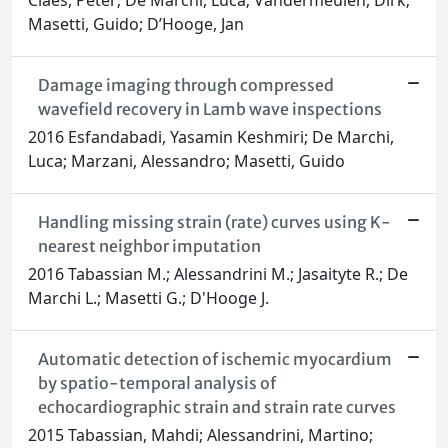
Claes, Peter; De Marchi, Luca; Vandermeulen, Dirk;
Masetti, Guido; D’Hooge, Jan
Damage imaging through compressed
wavefield recovery in Lamb wave inspections
2016 Esfandabadi, Yasamin Keshmiri; De Marchi,
Luca; Marzani, Alessandro; Masetti, Guido
Handling missing strain (rate) curves using K-
nearest neighbor imputation
2016 Tabassian M.; Alessandrini M.; Jasaityte R.; De
Marchi L.; Masetti G.; D'Hooge J.
Automatic detection of ischemic myocardium
by spatio-temporal analysis of
echocardiographic strain and strain rate curves
2015 Tabassian, Mahdi; Alessandrini, Martino;