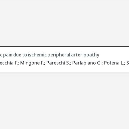
 pain due to ischemic peripheral arteriopathy
cchia F.; Mingone F.; Pareschi S.; Parlapiano G.; Potena L.; S