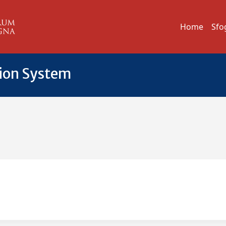
Home
Sfo
tion System