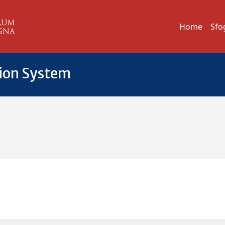
Home
Sfo
tion System