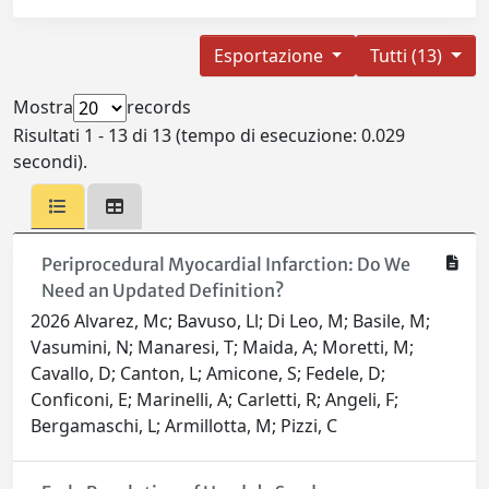
Esportazione
Tutti (13)
Mostra
records
Risultati 1 - 13 di 13 (tempo di esecuzione: 0.029
secondi).
Periprocedural Myocardial Infarction: Do We
Need an Updated Definition?
2026 Alvarez, Mc; Bavuso, Ll; Di Leo, M; Basile, M;
Vasumini, N; Manaresi, T; Maida, A; Moretti, M;
Cavallo, D; Canton, L; Amicone, S; Fedele, D;
Conficoni, E; Marinelli, A; Carletti, R; Angeli, F;
Bergamaschi, L; Armillotta, M; Pizzi, C