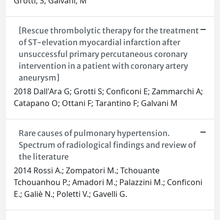
Grotti, S; Galvani, M
[Rescue thrombolytic therapy for the treatment
of ST-elevation myocardial infarction after
unsuccessful primary percutaneous coronary
intervention in a patient with coronary artery
aneurysm]
2018 Dall'Ara G; Grotti S; Conficoni E; Zammarchi A;
Catapano O; Ottani F; Tarantino F; Galvani M
Rare causes of pulmonary hypertension.
Spectrum of radiological findings and review of
the literature
2014 Rossi A.; Zompatori M.; Tchouante
Tchouanhou P.; Amadori M.; Palazzini M.; Conficoni
E.; Galiè N.; Poletti V.; Gavelli G.