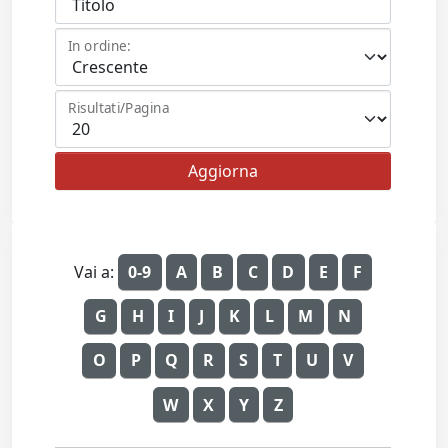
In ordine:
Risultati/Pagina
Vai a:
0-9
A
B
C
D
E
F
G
H
I
J
K
L
M
N
O
P
Q
R
S
T
U
V
W
X
Y
Z