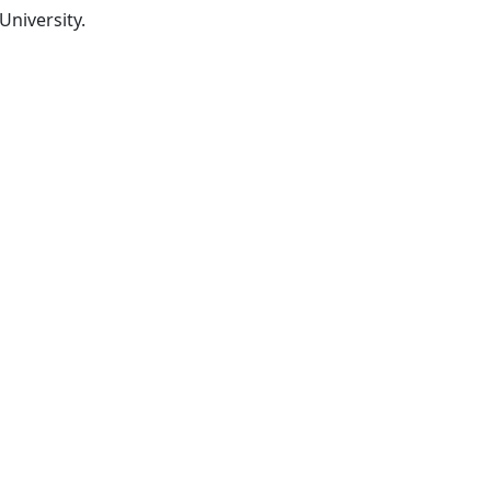
Kelvin Grove, Qld., : The University.