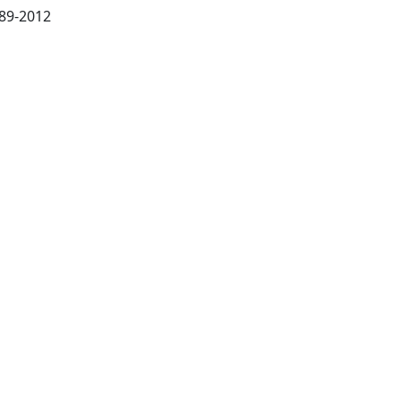
Basel [etc.]: S. Karger, 1989-2012