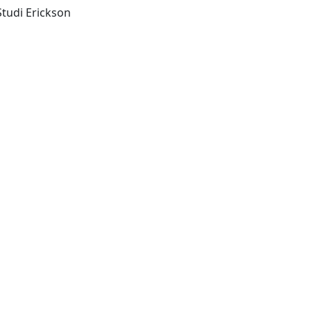
Trento: Edizioni Centro Studi Erickson