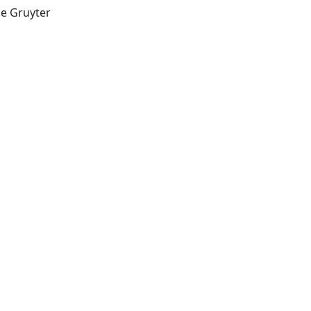
Berlin ; Boston, Mass. : de Gruyter