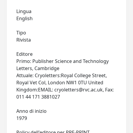
Lingua
English
Tipo
Rivista
Editore
Primo: Publisher Science and Technology
Letters, Cambridge
Attuale: Cryoletters:Royal College Street,
Royal Vet Col, London NW1 0TU United
Kingdom:EMAIL:
cryoletters@rvc.ac.uk
, Fax:
011 44 171 3881027
Anno di inizio
1979
Policy dell'editore per PRE-PRINT