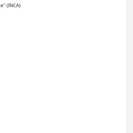
VEnezia: consorzio Interuniversitario Nazionale "Chimica e Tecnologie per l'Ambiente" (INCA)