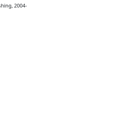
Wallingford : CABI Publishing, 2004-