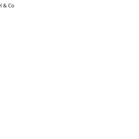
WILEY-VCH Verlag GmbH & Co