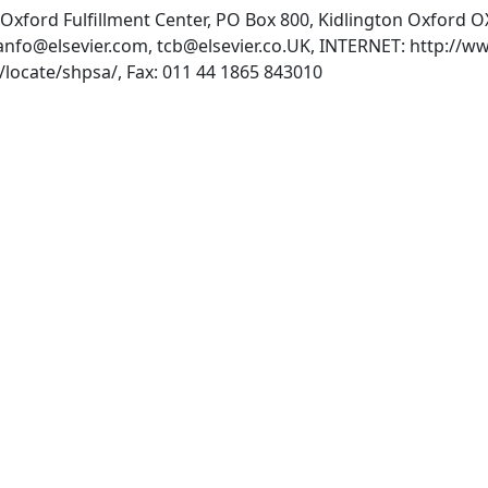
d:Oxford Fulfillment Center, PO Box 800, Kidlington Oxford
anfo@elsevier.com
,
tcb@elsevier.co.UK
, INTERNET: http://ww
http://www.elsevier.com/locate/shpsa/, Fax: 011 44 1865 843010