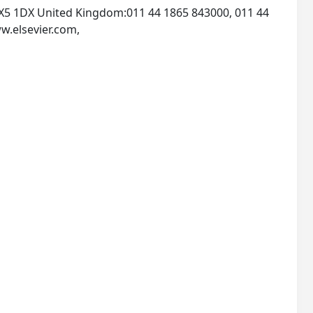
 OX5 1DX United Kingdom:011 44 1865 843000, 011 44
w.elsevier.com,